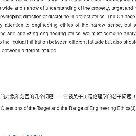
he wide and narrow of understanding of the property, target and 
eveloping direction of discipline in project ethics. The Chinese
y attention to engineering ethics of the narrow sense, but 
ing and analyzing engineering ethics, we must combine analysi
o the mutual infiltration between different latitude but also shoul
between different latitude .
对象和范围的几个问题——三谈关于工程伦理学的若干问题[J]. 伦理学研究
Questions of the Target and the Range of Engineering Ethics[J].