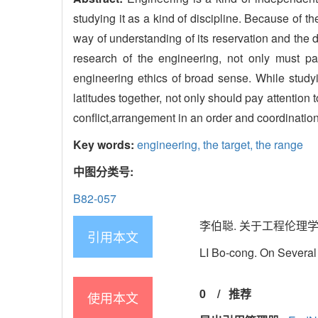
studying it as a kind of discipline. Because of t
way of understanding of its reservation and the d
research of the engineering, not only must pa
engineering ethics of broad sense. While study
latitudes together, not only should pay attention t
conflict,arrangement in an order and coordination 
Key words:
engineering,
the target,
the range
中图分类号:
B82-057
李伯聪. 关于工程伦理学的
引用本文
LI Bo-cong. On Several 
0
/
推荐
使用本文